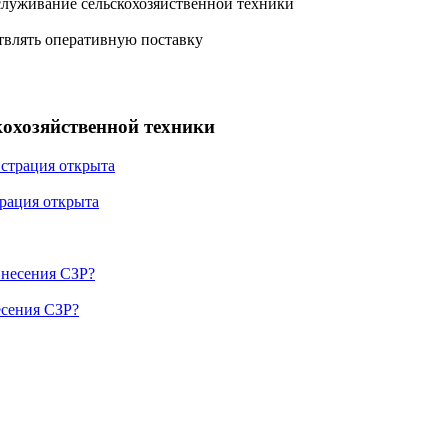
служивание сельскохозяйственной техники
твлять оперативную поставку
охозяйственной техники
рация открыта
есения СЗР?